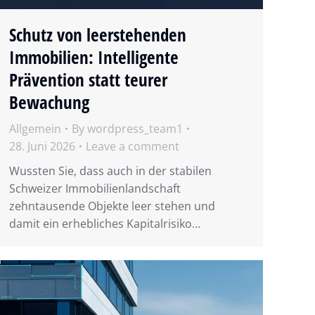
Schutz von leerstehenden
Immobilien: Intelligente
Prävention statt teurer
Bewachung
Allgemein
By
wordpress_team1
28. Juni 2026
Leave a comment
Wussten Sie, dass auch in der stabilen
Schweizer Immobilienlandschaft
zehntausende Objekte leer stehen und
damit ein erhebliches Kapitalrisiko…