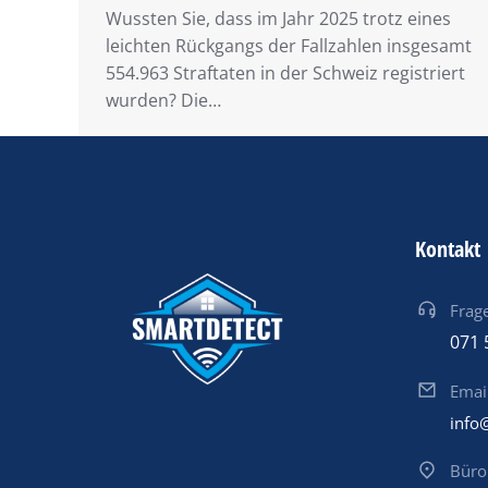
Wussten Sie, dass im Jahr 2025 trotz eines
leichten Rückgangs der Fallzahlen insgesamt
554.963 Straftaten in der Schweiz registriert
wurden? Die…
Kontakt
Frage
071 
Emai
info
Büro