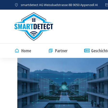
smartdetect AG Weissbadstrasse 8B 9050 Appenzell AI
Home
Partner
Geschicht